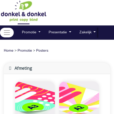
Promotie
Presentatie
Zakelijk
Plaat
Home
>
Promotie
>
Posters
Afmeting