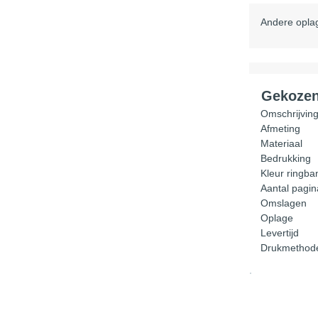
Andere opla
Gekozen
Omschrijvin
Afmeting
Materiaal
Bedrukking
Kleur ringba
Aantal pagin
Omslagen
Oplage
Levertijd
Drukmethod