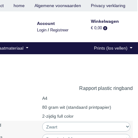
ct
home
Algemene voorwaarden
Privacy verklaring
Winkelwagen
Account
€ 0,00
0
/
Login
Registreer
aatmateriaal
Prints (los vellen)
Rapport plastic ringband
A4
80 gram wit (standaard printpapier)
2-zijdig full color
d
's