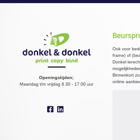
Beurspr
Ook voor bedr
frame) of (be
Donkel terech
mogelijkhede
Binnenkort zu
Openingstijden;
online aanbi
Maandag t/m vrijdag 8.30 - 17.00 uur