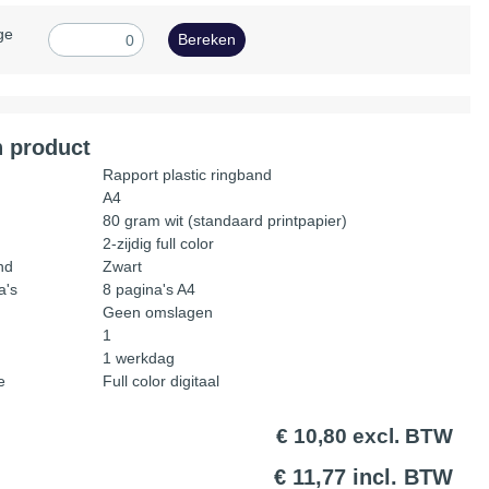
ge
Bereken
 product
g
Rapport plastic ringband
A4
80 gram wit (standaard printpapier)
2-zijdig full color
nd
Zwart
a's
8 pagina's A4
Geen omslagen
1
1 werkdag
e
Full color digitaal
€ 10,80 excl. BTW
€ 11,77 incl. BTW