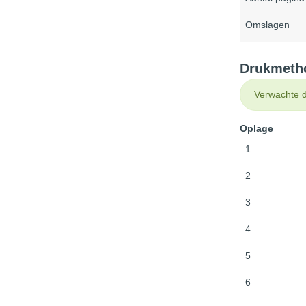
Omslagen
Drukmetho
Verwachte d
Oplage
1
2
3
4
5
6