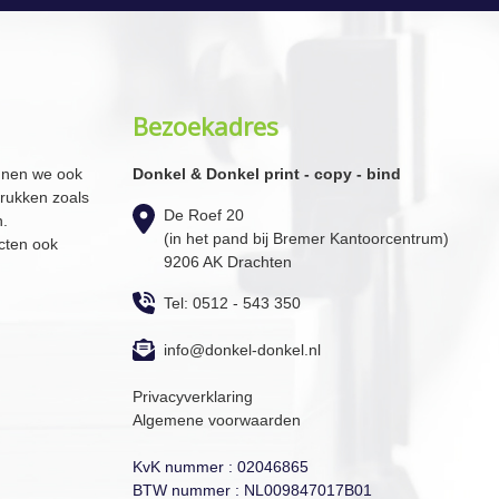
Bezoekadres
nnen we ook
Donkel & Donkel print - copy - bind
drukken zoals
De Roef 20
n.
(in het pand bij Bremer Kantoorcentrum)
cten ook
9206 AK Drachten
Tel: 0512 - 543 350
info@donkel-donkel.nl
Privacyverklaring
Algemene voorwaarden
KvK nummer : 02046865
BTW nummer : NL009847017B01